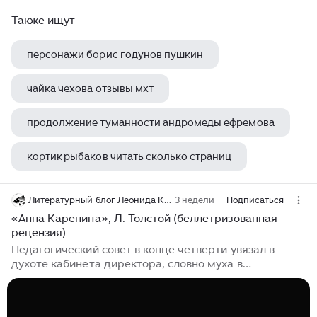
Также ищут
персонажи борис годунов пушкин
чайка чехова отзывы мхт
продолжение туманности андромеды ефремова
кортик рыбаков читать сколько страниц
г н щербакова вам и не снилось
Литературный блог Леонида Карпова
3 недели
Подписаться
«Анна Каренина», Л. Толстой (беллетризованная
рецензия)
Педагогический совет в конце четверти увязал в
духоте кабинета директора, словно муха в
прокисшем варенье. За окном расстилался типичный
пейзаж нашего богоспасаемого провинциального
города N: облупившийся фасад старого