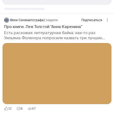
Вехи Синематографа
2 недели
Подписаться
Про книги. Лев Толстой "Анна Каренина"
Есть расхожая литературная байка: как-то раз
Уильяма Фолкнера попросили назвать три лучших
романа. Он не задумываясь ответил: первый - это
"Анна Каренина", второй - "Анна Каренина", и,
наконец, третий -это "Анна Каренина"...
12
8
67