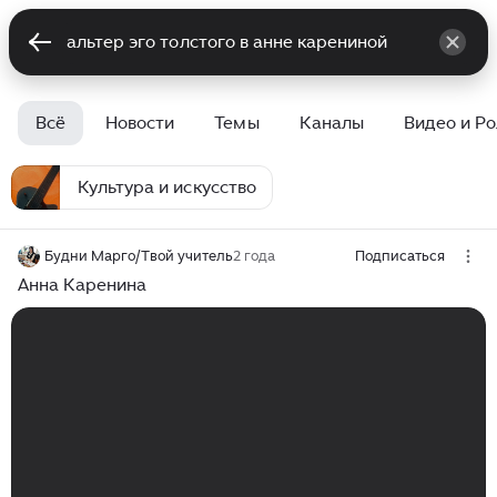
Всё
Новости
Темы
Каналы
Видео и Р
Культура и искусство
Будни Марго/Твой учитель
2 года
Подписаться
Анна Каренина