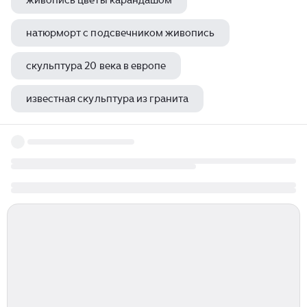
живопись цветы карандашом
натюрморт с подсвечником живопись
скульптура 20 века в европе
известная скульптура из гранита
картины с женщинами 19 века