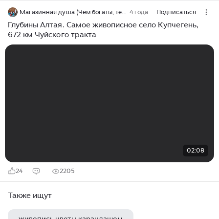
Магазинная душа (Чем богаты, тем и рады!)
4 года
Подписаться
Глубины Алтая. Самое живописное село Купчегень,
672 км Чуйского тракта
02:08
24
2205
Также ищут