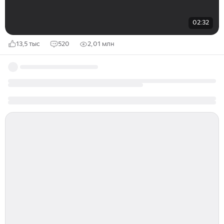
02:32
13,5 тыс
520
2,01 млн