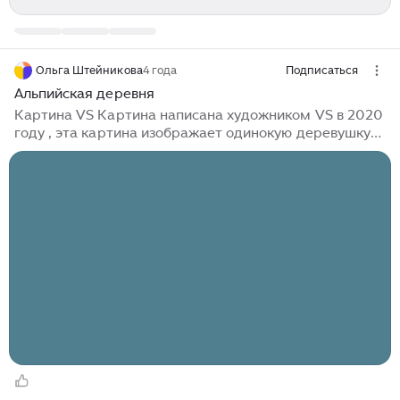
Ольга Штейникова
4 года
Подписаться
Альпийская деревня
Картина VS Картина написана художником VS в 2020
году , эта картина изображает одинокую деревушку
рядом с озером и альпийскими горами, картина
написана в немного размытой форме что характерно
для творчества VS, картина выдержанна в светлых
тонах...