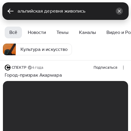
Всё
Новости
Темы
Каналы
Видео и Р
Культура и искусство
СПЕКТР
4 года
Подписаться
Город-призрак Акармара