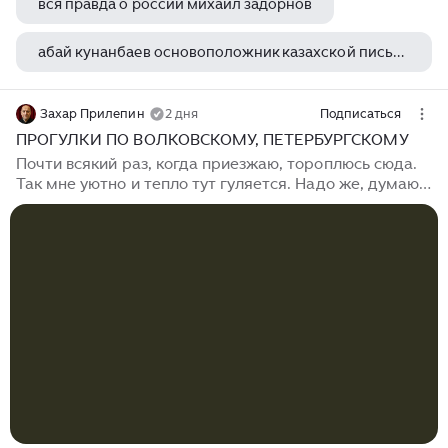
вся правда о россии михаил задорнов
абай кунанбаев основоположник казахской письменной литературы
жюль верн эксмо книга в подарок
Захар Прилепин
2 дня
Подписаться
ПРОГУЛКИ ПО ВОЛКОВСКОМУ, ПЕТЕРБУРГСКОМУ
Почти всякий раз, когда приезжаю, тороплюсь сюда.
Так мне уютно и тепло тут гуляется. Надо же, думаю,
в одном уголке одного города - и треть русской
классики собралась. Потом думаю: это ж столица
была! Где ж им ещё быть. Апухтина Алексея
Николаевича, если и помнят нынче, то как поэта - и то
за счет романсов, сочиненных на его стихи
Чайковским, Рахманиновым, Прокофьевым - и самого
популярного из романсов - «Пара гнедых» на музыку
Донаурова. А он ведь ещё и отменный прозаик был!
Очень почитаемый в своё время...