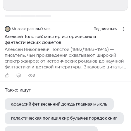
Много о разном
9 мес
Подписаться
Алексей Толстой: мастер исторических и
фантастических сюжетов
Алексей Николаевич Толстой (1882/1883–1945) —
писатель, чьи произведения охватывают широкий
спектр жанров: от исторических романов до научной
фантастики и детской литературы. Знаковые цитаты:
«Сказка — ложь, да в ней намёк…» — А. Н. Толстой
3
(мотив из «Золотого ключика») Кто из этих авторов
вам интереснее — эпический...
Также ищут
афанасий фет весенний дождь главная мысль
галактическая полиция кир булычев порядок книг