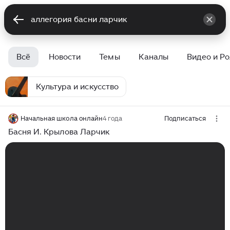
Всё
Новости
Темы
Каналы
Видео и Р
Культура и искусство
Начальная школа онлайн
4 года
Подписаться
Басня И. Крылова Ларчик