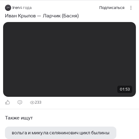
Iren
4 года
Подписаться
Иван Крылов — Ларчик (Басня)
01:53
233
Также ищут
вольга и микула селянинович цикл былины