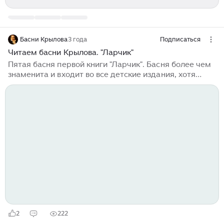
Басни Крылова
3 года
Подписаться
Читаем басни Крылова. "Ларчик"
Пятая басня первой книги "Ларчик". Басня более чем
знаменита и входит во все детские издания, хотя
написана она, как и все басни Крылова, для взрослых.
Замечу попутно, что классика 19 века у нас почему-то
перешла в разряд детского чтения, хотя не каждый
взрослый оценит и поймет ее. Думаю, это произошло
из-за преподавания классики в средней школе. А ведь
ученики потому и не любят в массе литературу, что
ее произведения не соответствуют их возрасту и
развитию, непонятны для них, а, следовательно, и
скучны...
2
222