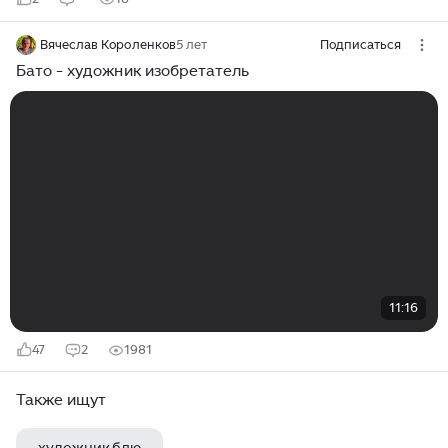
Вячеслав Короленков
5 лет
Подписаться
Бато - художник изобретатель
11:16
47
2
1981
Также ищут