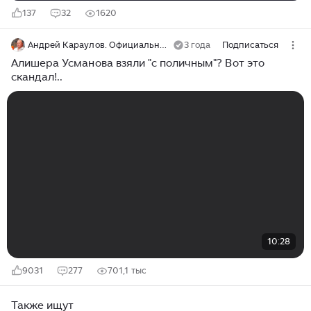
137
32
1620
Андрей Караулов. Официальный канал
3 года
Подписаться
Алишера Усманова взяли "с поличным"? Вот это
скандал!..
10:28
9031
277
701,1 тыс
Также ищут