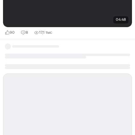
04:48
90
8
17,1 тыс