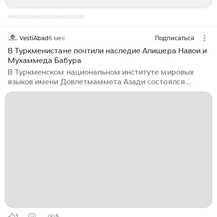
VestiAbad
6 мес
Подписаться
В Туркменистане почтили наследие Алишера Навои и
Мухаммеда Бабура
В Туркменском национальном институте мировых
языков имени Довлетмаммета Азади состоялся
культурно-литературный вечер, приуроченный к 585-
летию Алишера Навои и 543-летию Захириддина
Мухаммеда Бабура. Об этом сообщает новостной
сайт Turkmenportal. Мероприятие было посвящено
наследию классиков восточной литературы и их
влиянию на культуру региона. Вечер организовали
совместно с Посольством Узбекистана в
Туркменистане. В программе прозвучали фрагменты
произведений Алишера...
1
5