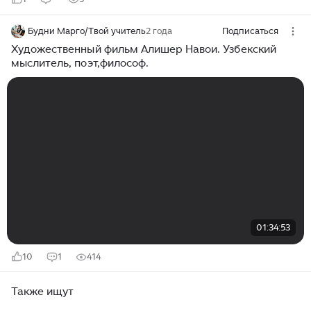
Будни Марго/Твой учитель
2 года
Подписаться
Художественный фильм Алишер Навои. Узбекский
мыслитель, поэт,философ.
01:34:53
10
1
414
Также ищут