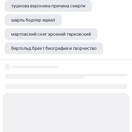
тушнова вероника причина смерти
шарль бодлер идеал
мартовский снег арсений тарковский
бертольд брехт биография и творчество
григорий сковорода стихи на украинском