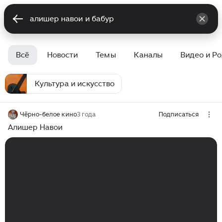
Всё
Новости
Темы
Каналы
Видео и Р
Культура и искусство
Чёрно-белое кино
3 года
Подписаться
Алишер Навои