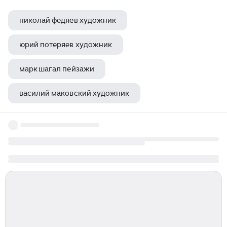
николай федяев художник
юрий потеряев художник
марк шагал пейзажи
василий маковский художник
художник галле луи