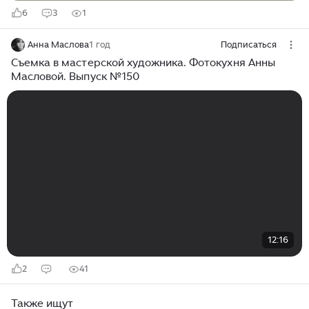
6
3
1
Анна Маслова
1 год
Подписаться
Съемка в мастерской художника. Фотокухня Анны
Масловой. Выпуск №150
12:16
2
41
Также ищут