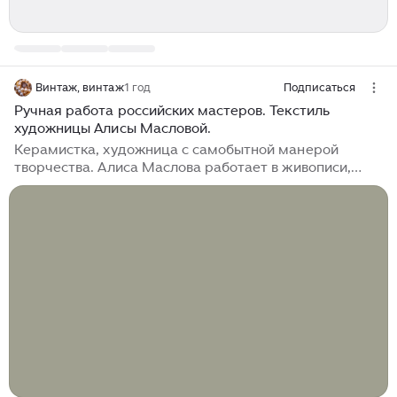
Винтаж, винтаж
1 год
Подписаться
Ручная работа российских мастеров. Текстиль
художницы Алисы Масловой.
Керамистка, художница с самобытной манерой
творчества. Алиса Маслова работает в живописи,
графике и керамике. Живёт и работает в Петербурге.
Окончила Академию Барона Штиглица на факультете
керамики. Онлайн-магазин подарков The Dar Store
представил новый совместный проект с керамистом
Алисой Масловой. В коллаборацию The Dar Store x
Alisa Maslova вошли скатерть и четыре вида
плейсматов. Коллекция, выполненная из 100% льна,
призвана превратить сервировку стола в
произведение искусства. Все предметы...