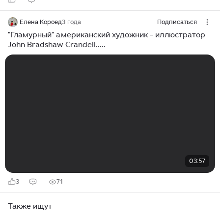
Елена Короед
3 года
Подписаться
"Гламурный" американский художник - иллюстратор
John Bradshaw Crandell.....
03:57
3
71
Также ищут