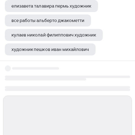
елизавета талавира пермь художник
все работы альберто джакометти
кулаев николай филиппович художник
художник пешков иван михайлович
ван гог страшное лицо