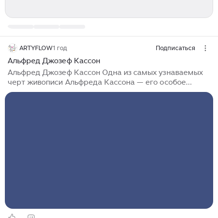
ARTYFLOW
1 год
Подписаться
Альфред Джозеф Кассон
Альфред Джозеф Кассон Одна из самых узнаваемых
черт живописи Альфреда Кассона — его особое
отношение к цвету. Он смело работал с чистыми,
яркими и насыщенными оттенками, которые делали
его картины по-настоящему живыми и
запоминающимися. Каждый мазок Кассона наполнен
светом и энергией, а палитра словно создана для
того, чтобы передавать свежесть природы и силу
эмоций...