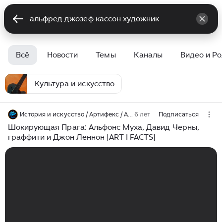
Всё
Новости
Темы
Каналы
Видео и Р
Культура и искусство
История и искусство / Артифекс / ARTIFEX.RU
6 лет
Подписаться
Шокирующая Прага: Альфонс Муха, Давид Черны,
граффити и Джон Леннон [ART I FACTS]