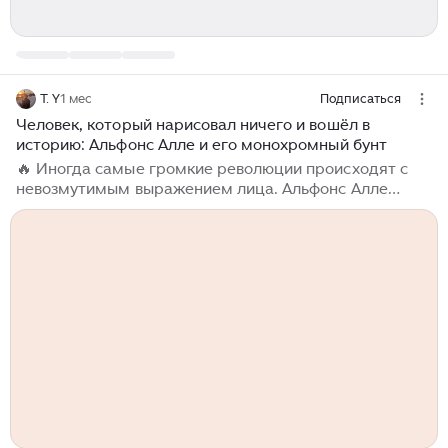
T. Y
1 мес
Подписаться
Человек, который нарисовал ничего и вошёл в
историю: Альфонс Алле и его монохромный бунт
🔥 Иногда самые громкие революции происходят с
невозмутимым выражением лица. Альфонс Алле
(Alphonse Allais) — именно тот случай. Пока Париж
конца XIX века бурлил спорами импрессионистов и
академистов,...