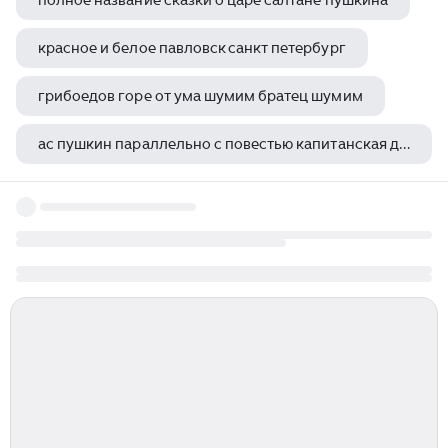
полное название сказки о царе салтане пушкина
красное и белое павловск санкт петербург
грибоедов горе от ума шумим братец шумим
ас пушкин параллельно с повестью капитанская дочка писал исследование
некрасов бурлак кому на руси жить хорошо