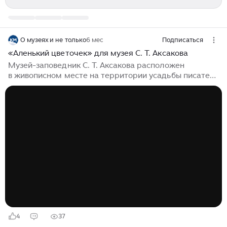
О музеях и не только
6 мес
Подписаться
«Аленький цветочек» для музея С. Т. Аксакова
Музей-заповедник С. Т. Аксакова расположен
в живописном месте на территории усадьбы писателя
в Оренбургской области. Экспозиция музея
рассказывает о жизни Аксакова, а также уделяет
внимание его известному произведению – сказке
«Аленький цветочек». Нам нужно было создать
декорации, которые не просто погрузят посетителя в
контекст сказки, но и воссоздадут атмосферу
волшебства наяву. Поэтому мы взяли за основу
главный волшебный атрибут сказки и разработали
анимированный 3D-ролик «Аленький цветочек»...
4
37