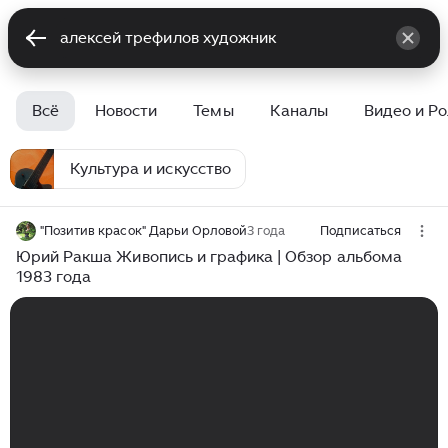
Всё
Новости
Темы
Каналы
Видео и Р
Культура и искусство
"Позитив красок" Дарьи Орловой
3 года
Подписаться
Юрий Ракша Живопись и графика | Обзор альбома
1983 года