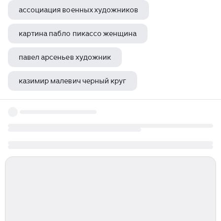
ассоциация военных художников
картина пабло пикассо женщина
павел арсеньев художник
казимир малевич черный круг
парковки на художников