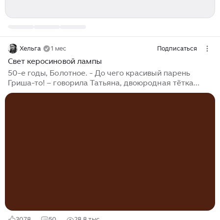
Хельга
1 мес
Подписаться
Свет керосиновой лампы
50-е годы, Болотное. - До чего красивый парень
Гриша-то! – говорила Татьяна, двоюродная тётка
невесты. – Наша Аля тоже ничего, а в сравнении с
женихом своим простушка совсем. - Да уж, хорош, -
кивнула старая Анисья, любуясь безупречным
профилем Григория, - но и Алевтина славная, чего уж
ты… - Славная, когда на дороге встретишь, -
вмешался в разговор один из гостей на свадьбе, уж
не разобрать по чьей линии родня, - а рядом с
Гришкой поставить, так сразу бесцветная какая-то,
тощая. Анисья сердито поглядела на гостя...
3078
50
28,8 тыс