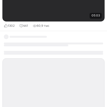
05:03
1302
441
60,9 тыс