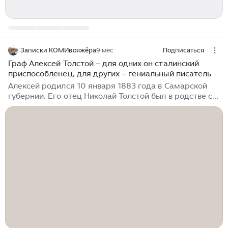
Записки КОМИвояжёра
9 мес
Подписаться
Граф Алексей Толстой – для одних он сталинский
приспособленец, для других – гениальный писатель
Алексей родился 10 января 1883 года в Самарской
губернии. Его отец Николай Толстой был в родстве с
Львом Николаевичем Толстым, а мать, Александра
Леонидовна Тургенева, – внучатая племянница Ивана
Сергеевича Тургенева. От своего законного супруга
графа Николая Александровича Толстого Александра
Леонидовна ушла к мелкопоместному дворянину
Алексею Бострому, будучи беременной, причём на
суде она заявила, что забеременела, будучи
изнасилована мужем, к которому испытывала
отвращение, а священнику на исповеди покаялась,
что была в греховной связи с Бостромом...