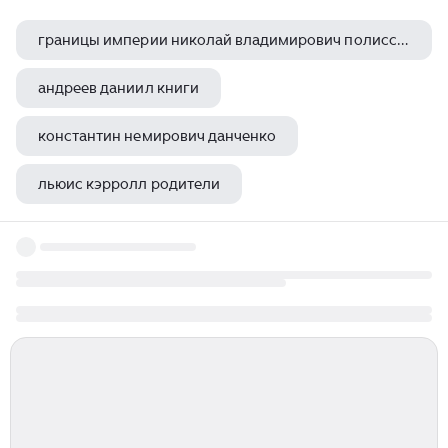
границы империи николай владимирович полисский
андреев даниил книги
константин немирович данченко
льюис кэрролл родители
страта терри пратчетт