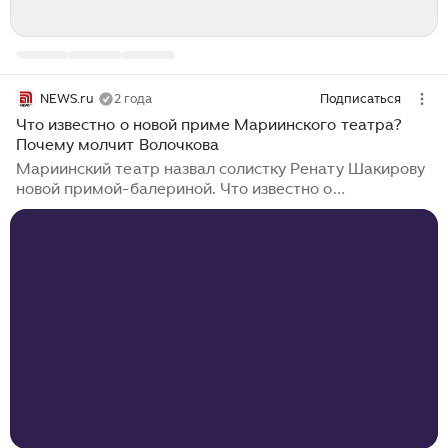
NEWS.ru
2 года
Подписаться
Что известно о новой приме Мариинского театра?
Почему молчит Волочкова
Мариинский театр назвал солистку Ренату Шакирову
новой примой-балериной. Что известно о
танцовщице, почему заслуженная артистка РФ
Анастасия Волочкова не комментирует назначение
коллеги? Что сказали в Мариинском театре о новой
приме 7 марта после спектакля «Шурале» первую
солистку Мариинского театра Шакирову
торжественно объявили примой-балериной. Первыми
танцовщицу поздравили исполняющий обязанности
заведующего балетной труппой Мариинского театра
Юрий Фатеев, а также партнеры по спектаклю —
Кимин Ким, Александр Сергеев, дирижер Арсений
Шупляков...