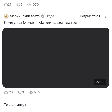
27
5
1070
Мариинский театр
3 года
Подписаться
Колдунья Мэдж в Мариинском театре
02:02
242
3
3755
Также ищут