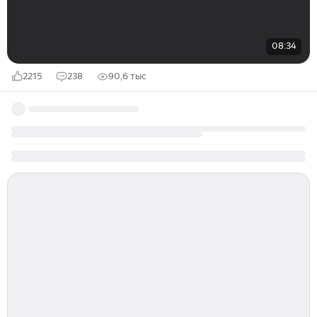
08:34
2215
238
90,6 тыс