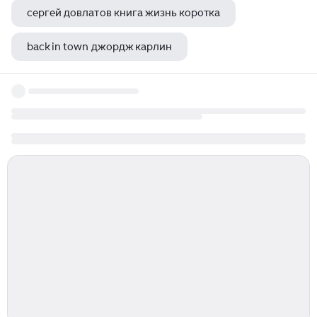
сергей довлатов книга жизнь коротка
back in town джордж карлин
когда алексей толстой написал золотой ключик