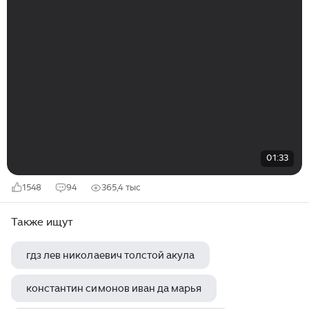
01:33
1548
94
365,4 тыс
Также ищут
гдз лев николаевич толстой акула
константин симонов иван да марья