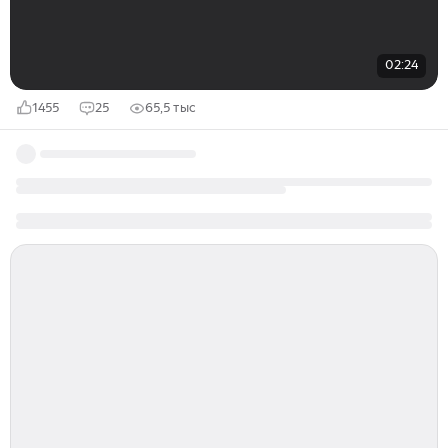
02:24
1455
25
65,5 тыс