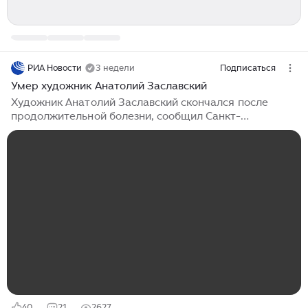
РИА Новости
3 недели
Подписаться
Умер художник Анатолий Заславский
Художник Анатолий Заславский скончался после
продолжительной болезни, сообщил Санкт-
Петербургский союз художников. "15 июля 2026 года
после продолжительной болезни скончался Анатолий
Савельевич Заславский", - сообщается на странице
союза художников в соцсети "ВКонтакте". О времени и
месте прощания будет сообщено позднее. Уход из
жизни Заславского в союзе художников назвали
невосполнимой потерей для всего художественного
сообщества Северной столицы. Заславский с 1977
года являлся членом секции монументального
искусства Санкт-Петербургского союза художников...
40
21
2627