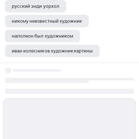
русский энди уорхол
никому неизвестный художник
наполеон был художником
иван колесников художник картины
художник игорь миров