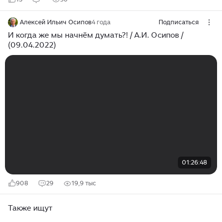
Алексей Ильич Осипов
4 года
Подписаться
И когда же мы начнём думать?! / А.И. Осипов /
(09.04.2022)
01:26:48
908
29
19,9 тыс
Также ищут