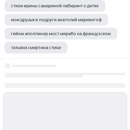
стихи ирины самариной лабиринт о детях
мои друзья и подруги анатолий мариенгоф
гийом аполлинер мост мирабо на французском
татьяна смертина стихи
гурия османова письмо деду морозу