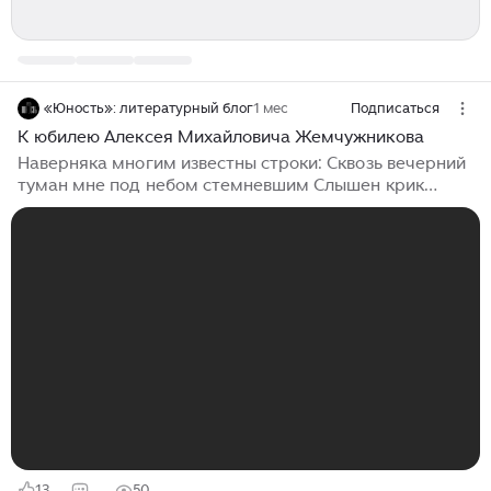
«Юность»: литературный блог
1 мес
Подписаться
К юбилею Алексея Михайловича Жемчужникова
Наверняка многим известны строки: Сквозь вечерний
туман мне под небом стемневшим Слышен крик
журавлей все ясней и ясней… Сердце к ним
понеслось, издалека летевшим, Из холодной страны,
с обнаженных степей. Вот уж близко летят и все
громче рыдая, Словно скорбную весть мне они...
Романс пел Вертинский. И это своеобразный гимн
русских эмигрантов. Слова же написаны в 1871 году
Алексеем Михайловичем Жемчужниковым. Повод
вспомнить одного из лучших поэтов 19 века - его 200-
летний юбилей. Да, я не ради красного словца
назвала Жемчужникова «одним из»...
13
50