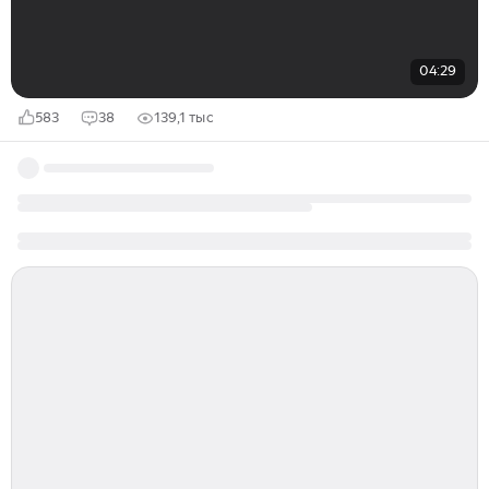
04:29
583
38
139,1 тыс