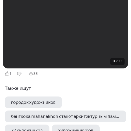
02:23
1
38
Также ищут
городок художников
бангкока mahanakhon станет архитектурным памятником города новый 77 эажный высотный
22 художников
художник журов