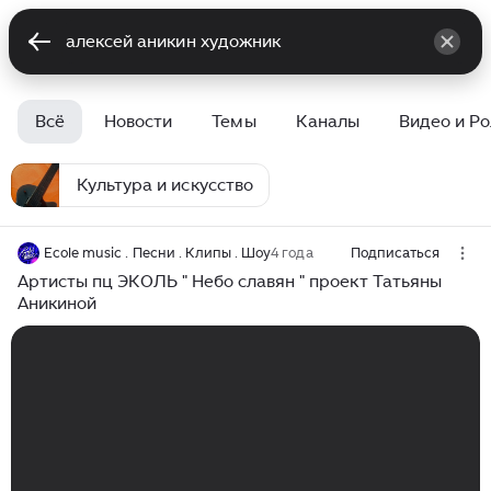
Всё
Новости
Темы
Каналы
Видео и Р
Культура и искусство
Ecole music . Песни . Клипы . Шоу
4 года
Подписаться
Артисты пц ЭКОЛЬ " Небо славян " проект Татьяны
Аникиной