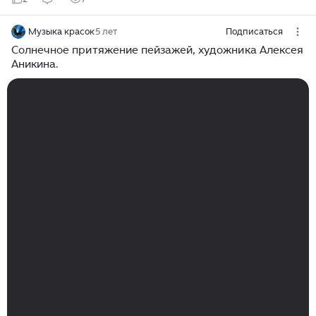
Музыка красок
5 лет
Подписаться
Солнечное притяжение пейзажей, художника Алексея
Аникина.