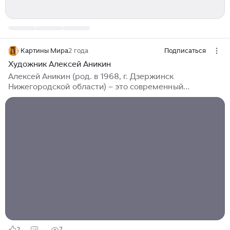
Картины Мира
2 года
Подписаться
Художник Алексей Аникин
Алексей Аникин (род. в 1968, г. Дзержинск
Нижегородской области) – это современный
российский художник, чьи работы выделяются своей
яркостью, выразительностью и глубиной. Его
творчество охватывает множество жанров и стилей,
начиная от классического реализма и заканчивая
абстрактными композициями. Аникин активно
использует цвет, текстуры и световые эффекты, чтобы
создавать уникальные визуальные образы, которые
привлекают внимание зрителей и вызывают глубокие
эмоции. Первые уроки живописи получил...
2
7