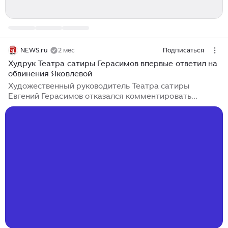
NEWS.ru
2 мес
Подписаться
Худрук Театра сатиры Герасимов впервые ответил на
обвинения Яковлевой
Художественный руководитель Театра сатиры
Евгений Герасимов отказался комментировать
NEWS.ru обвинения народной артистки РФ Алены
Яковлевой, которая рассказала, что из театра стали
массово уходить актеры. Он предложил пообщаться с
заведующим труппой театра по поводу увольнений
сотрудников. Вы посмотрите, кто уходит. Позвоните
завтруппы, вам все скажут. Я не собираюсь ее слова
комментировать. Аверин ушел давным-давно. Я не
хочу вступать с ней (Яковлевой. — NEWS.ru) в
полемику, — сказал Герасимов....