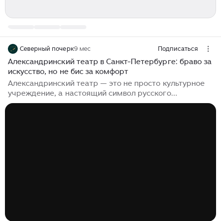
Северный почерк
9 мес
Подписаться
Александринский театр в Санкт-Петербурге: браво за
искусство, но не бис за комфорт
Александринский театр — это не просто культурное
учреждение, а настоящий символ русского
театрального искусства, чья история неразрывно
связана с судьбой самой России. Он является живым
воплощением театральных традиций и прямым
участником важнейших событий культурной жизни
нашей страны. Именно на этой сцене рождались
бессмертные премьеры, творили великие режиссёры,
а в стенах театра до сих пор живёт память о пышных
императорских приёмах и судьбоносных
революционных преобразованиях. Сегодня
Александринский...