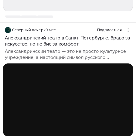
Северный почерк
9 мес
Подписаться
Александринский театр в Санкт-Петербурге: браво за
искусство, но не бис за комфорт
Александринский театр — это не просто культурное
учреждение, а настоящий символ русского
театрального искусства, чья история неразрывно
связана с судьбой самой России. Он является живым
воплощением театральных традиций и прямым
участником важнейших событий культурной жизни
нашей страны. Именно на этой сцене рождались
бессмертные премьеры, творили великие режиссёры,
а в стенах театра до сих пор живёт память о пышных
императорских приёмах и судьбоносных
революционных преобразованиях. Сегодня
Александринский...