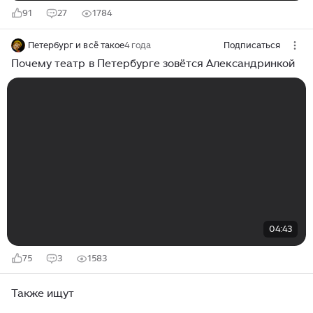
91
27
1784
Петербург и всё такое
4 года
Подписаться
Почему театр в Петербурге зовётся Александринкой
04:43
75
3
1583
Также ищут