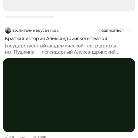
воспитание вкуса
4 года
Подписаться
Краткая история Александрийского театра
Государственный академический театр драмы
им. Пушкина — легендарный Александринский
театр — является старейшим национальным театром
России. Он был учрежден указом, подписанным
императрицей Елизаветой 30 августа 1756 года. Дата
основания театра является датой рождения русского
профессионального театра. С XVIII по начало XX века
он являлся главным императорским театром.
Сегодня театр является национальным достоянием
России и входит в охранный список ЮНЕСКО.
В 1832 году театр получил здание по проекту Росси,
ставшее одним из архитектурных символов
Петербурга...
19
1939