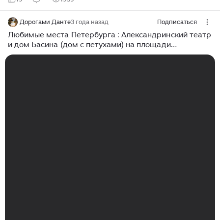
Дорогами Данте
3 года назад
Подписаться
Любимые места Петербурга : Александринский театр
и дом Басина (дом с петухами) на площади
Островского. От него был в восторге сам Император
Александр III