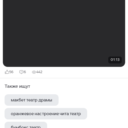
01:13
56
6
442
Также ищут
макбет театр драмы
оранжевое настроение чита театр
бумбокс театр