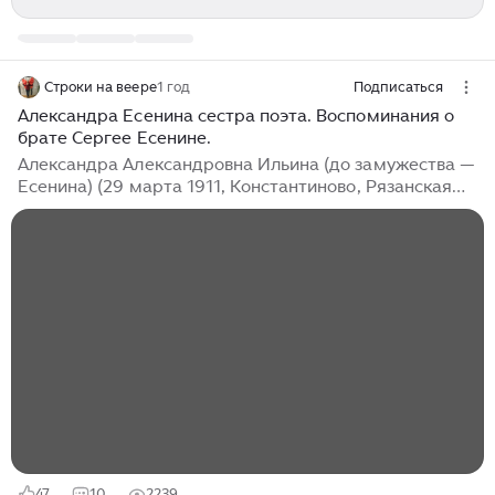
Строки на веере
1 год
Подписаться
Александра Есенина сестра поэта. Воспоминания о
брате Сергее Есенине.
Александра Александровна Ильина (до замужества —
Есенина) (29 марта 1911, Константиново, Рязанская
губерния — 1 июня 1981, Москва) — младшая сестра
русского поэта Сергея Есенина (1895—1925).
Хранительница памяти поэта, автор воспоминаний,
одна из основных организаторов литературно-
мемориального музея С. А. Есенина в Константинове.
Сергей Есенин посвятил Александре (Шуре) стихи: «Я
красивых таких не видел…», «Ах, как много на свете
кошек…», «Ты запой мне ту песню, что прежде…», «В
этом мире я только прохожий…»...
47
10
2239