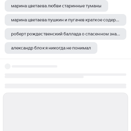
марина цветаева любви старинные туманы
марина цветаева пушкин и пугачев краткое содержание
роберт рождественский баллада о спасенном знамени
александр блок я никогда не понимал
стих зима недаром злится федор иванович тютчев