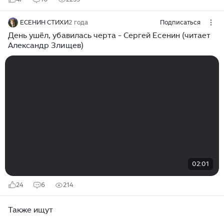
ЕСЕНИН СТИХИ
2 года
Подписаться
День ушёл, убавилась черта - Сергей Есенин (читает
Александр Злищев)
02:01
24
6
214
Также ищут