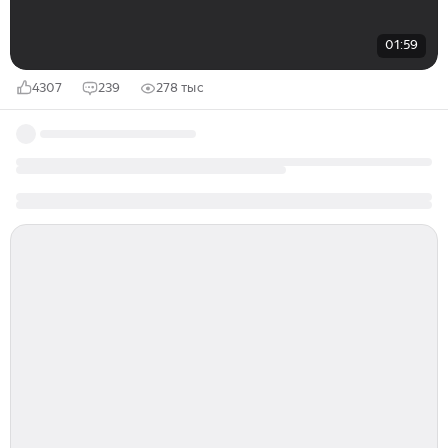
01:59
4307
239
278 тыс