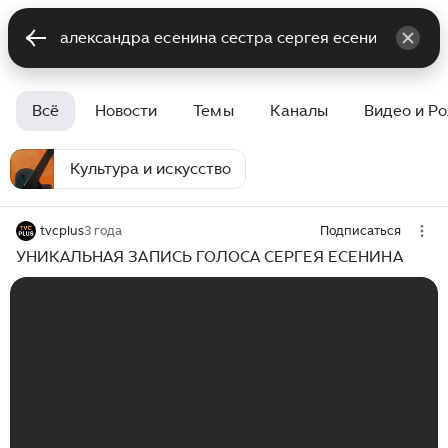
Всё
Новости
Темы
Каналы
Видео и Р
Культура и искусство
tvcplus
3 года
Подписаться
УНИКАЛЬНАЯ ЗАПИСЬ ГОЛОСА СЕРГЕЯ ЕСЕНИНА