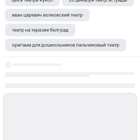
цех в театре кукол
20 декабря театр эстрады
иван царевич волковский театр
театр на теразие белград
оригами для дошкольников пальчиковый театр