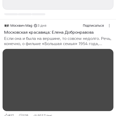
Москвич Mag
3 дня
Подписаться
Московская красавица: Елена Добронравова
Если она и была на вершине, то совсем недолго. Речь,
конечно, о фильме «Большая семья» 1954 года,
который не только полюбился зрителям, но и получил
приз в Каннах. Однако главных ролей у
Добронравовой всего ничего, и большинство этих
картин позабыто. Программки ее спектаклей в театре
им. Вахтангова, где Елена Борисовна прослужила 45
лет, тоже давно истлели. Но осталась легенда о
красивой и талантливой актрисе, которая могла бы
стать настоящей звездой, если бы не характер.
Добронравова казалась странной...
817
125
102,7 тыс