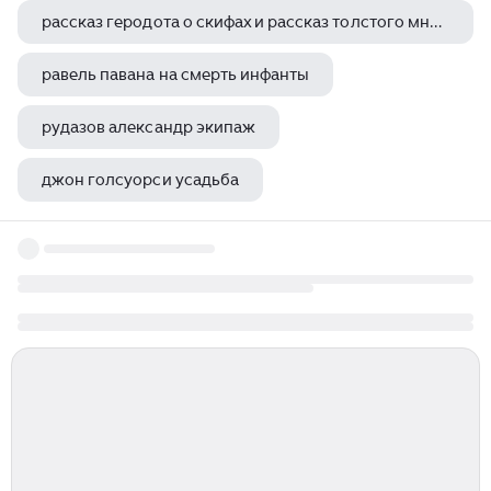
рассказ геродота о скифах и рассказ толстого много ли человеку земли нужно
равель павана на смерть инфанты
рудазов александр экипаж
джон голсуорси усадьба
морис метерлинк эссе смиренных