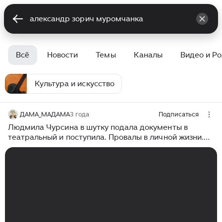
Всё
Новости
Темы
Каналы
Видео и Р
Культура и искусство
ДАМА_МАДАМА
3 года
Подписаться
Людмила Чурсина в шутку подала документы в
театральный и поступила. Провалы в личной жизни.
#новости #звездышоубизнеса #звездныеновости