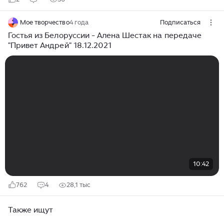
Мое творчество
4 года
Подписаться
Гостья из Белоруссии - Алена Шестак на передаче
"Привет Андрей" 18.12.2021
10:42
762
4
28,1 тыс
Также ищут