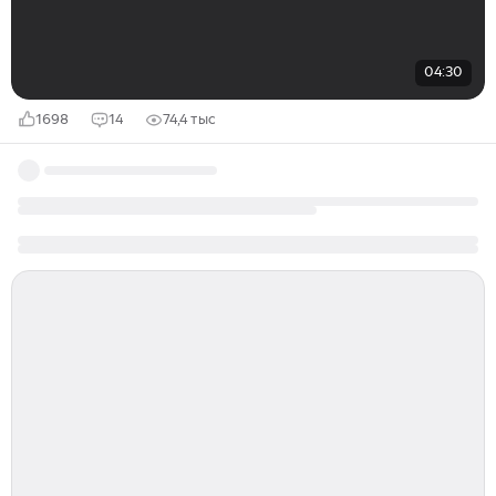
04:30
1698
14
74,4 тыс