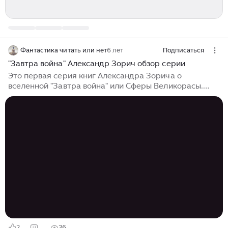
Фантастика читать или нет
6 лет
Подписаться
"Завтра война" Александр Зорич обзор серии
Это первая серия книг Александра Зорича о
вселенной "Завтра война" или Сферы Великорасы.
Завтра война Без пощады Время - Московское!
Немного о вселенной Великорасы. Существуют две
основные державы: Объединённые Нации (Основную
роль играет Россия) и Великая Конкордия (Условно
это Иран, вернее персы, еще вернее - древние
персы, они вернулись у Зороастризму). Есть
независимое государство Большой Муром (Эти
вернулись к старорусской культуре). В
Термизианском поясе множество пиратов и вольных
старателей...
2
36