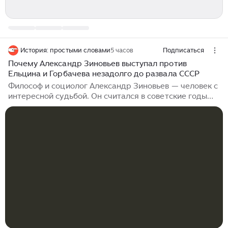
История: простыми словами
5 часов
Подписаться
Почему Александр Зиновьев выступал против
Ельцина и Горбачева незадолго до развала СССР
Философ и социолог Александр Зиновьев — человек с
интересной судьбой. Он считался в советские годы
диссидентом, в итоге покинул СССР, но за границей,
что интересно, во многом признавал, что западная
система не лучше советской, а СССР является
вершиной русской истории. Почему человек, который
в последние годы перестройки защищал СССР,
выступал против тех, кто хотел его развалить,
оказался на Западе? Дело вот в чем: Зиновьев
критически относится к советскому строю при
Брежневе, считал, что это тупик в плане развития и
это может привести к краху страны...