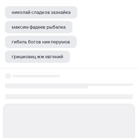
николай сладков зазнайка
максим фадеев рыбалка
гибель богов ник перумов
гришковец жж евгений
душа бога ник перумов