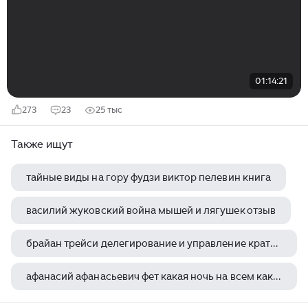
01:14:21
273
23
25 тыс
Также ищут
тайные виды на гору фудзи виктор пелевин книга
василий жуковский война мышей и лягушек отзыв
брайан трейси делегирование и управление краткое содержание
афанасий афанасьевич фет какая ночь на всем какая нега