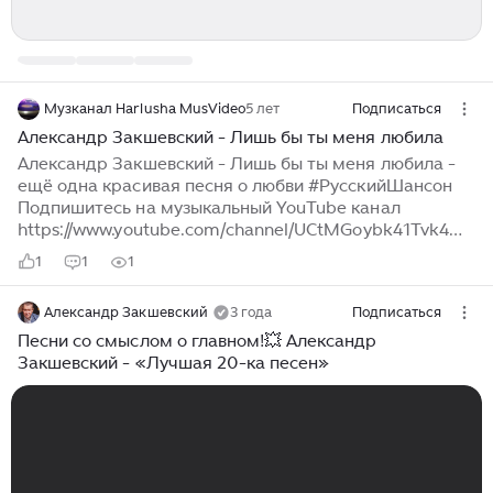
Музканал Harlusha MusVideo
5 лет
Подписаться
Александр Закшевский - Лишь бы ты меня любила
Александр Закшевский - Лишь бы ты меня любила -
ещё одна красивая песня о любви #РусскийШансон
Подпишитесь на музыкальный YouTube канал
https://www.youtube.com/channel/UCtMGoybk41Tvk4M
6riQuRAg?view_as=subscriber
1
1
1
Александр Закшевский
3 года
Подписаться
Песни со смыслом о главном!💥 Александр
Закшевский - «Лучшая 20-ка песен»