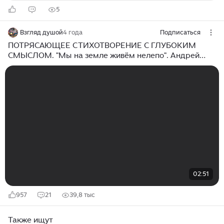
5
Взгляд душой
4 года
Подписаться
ПОТРЯСАЮЩЕЕ СТИХОТВОРЕНИЕ С ГЛУБОКИМ
СМЫСЛОМ. "Мы на земле живём нелепо". Андрей
Дементьев
02:51
957
21
39,8 тыс
Также ищут