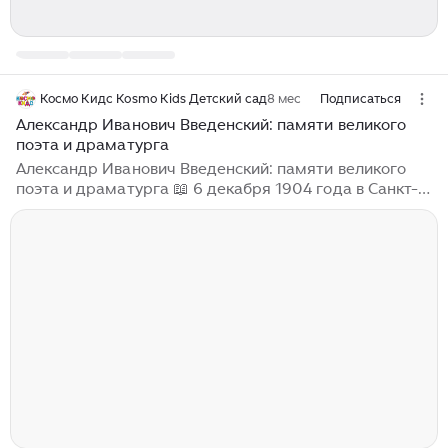
Космо Кидс Kosmo Kids Детский сад
8 мес
Подписаться
Александр Иванович Введенский: памяти великого
поэта и драматурга
Александр Иванович Введенский: памяти великого
поэта и драматурга 📖 6 декабря 1904 года в Санкт-
Петербурге родился Александр Иванович Введенский
— выдающийся поэт, драматург и детский писатель,
оставивший значительный след в русской литературе.
Его творчество отличается уникальным стилем,
своеобразным подходом к языку и глубоким
философским содержанием. С самого детства
Введенский проявлял интерес к литературе. Его
юность прошла в период бурных исторических
изменений, что наложило отпечаток на его
мировосприятие и творческий путь...