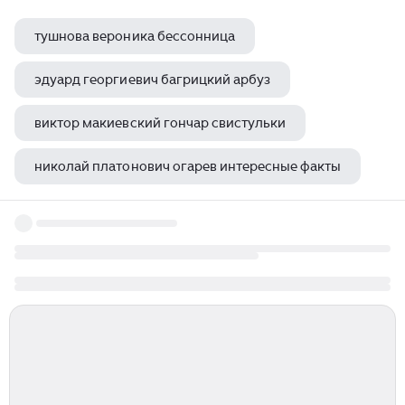
тушнова вероника бессонница
эдуард георгиевич багрицкий арбуз
виктор макиевский гончар свистульки
николай платонович огарев интересные факты
ой цветет калина михаил исаковский