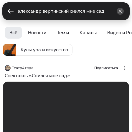
Всё
Новости
Темы
Каналы
Видео и Р
Культура и искусство
Театр
4 года
Подписаться
Спектакль «Снился мне сад»