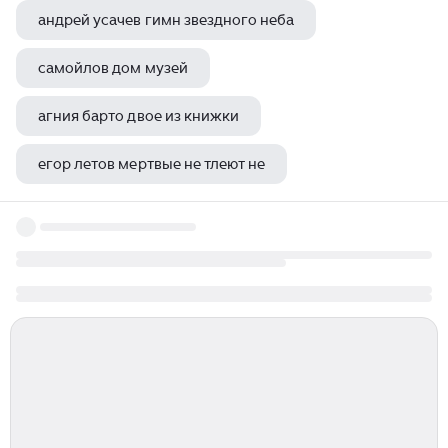
андрей усачев гимн звездного неба
самойлов дом музей
агния барто двое из книжки
егор летов мертвые не тлеют не
владимир высоцкий свои обиды каждый человек