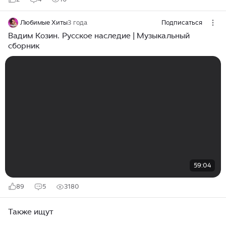
Любимые Хиты
3 года
Подписаться
Вадим Козин. Русское наследие | Музыкальный
сборник
59:04
89
5
3180
Также ищут