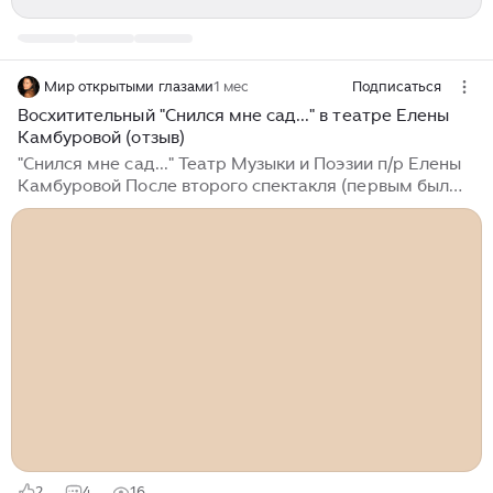
Мир открытыми глазами
1 мес
Подписаться
Восхитительный "Снился мне сад..." в театре Елены
Камбуровой (отзыв)
"Снился мне сад..." Театр Музыки и Поэзии п/р Елены
Камбуровой После второго спектакля (первым был
"Степной король Лир") поймала себя на мысли, что
моё знакомство с репертуаром этого театра,
наверное, проходит как-то не совсем обычно...
2
4
16