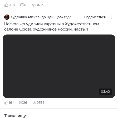
208
8
3436
Художник Александр Одинцов
4 года
Подписаться
Несколько удивили картины в Художественном
салоне Союза художников России, часть 1
02:40
161
26
9535
Также ищут