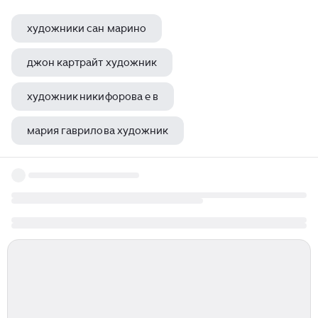
художники сан марино
джон картрайт художник
художник никифорова е в
мария гаврилова художник
художник randall lake