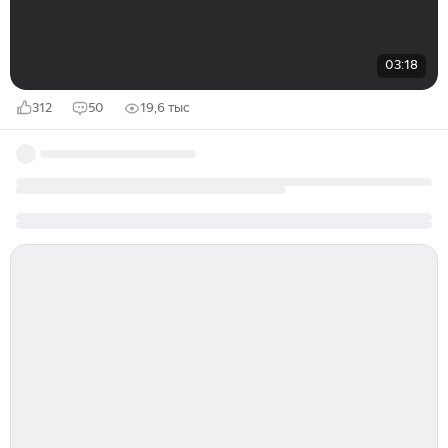
03:18
312
50
19,6 тыс