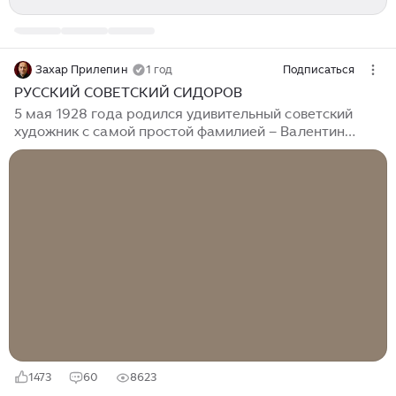
Захар Прилепин
1 год
Подписаться
РУССКИЙ СОВЕТСКИЙ СИДОРОВ
5 мая 1928 года родился удивительный советский
художник с самой простой фамилией – Валентин
Михайлович Сидоров. Если русское в советской
поэзии воплощал Николай Рубцов, в советской музыке
– Георгий Свиридов, то в живописи (не он один, но он
особенно) – Сидоров. Помню, был в гостях у сына
великого Гелия Коржева, спросил, кого отец считал
большим, огромным, соразмерным себе художником
(вообще говоря, ожидал услышать имена Моисеенко
или Савицкого), и сын тут же ответил: Сидоров.
Родился в деревне Сорокопенье Тверской области...
1473
60
8623