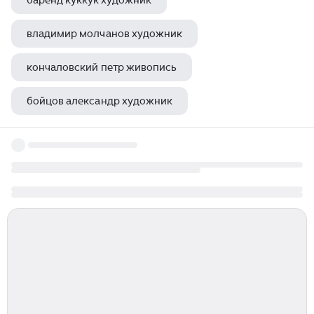
баренд куккук художник
владимир молчанов художник
кончаловский петр живопись
бойцов александр художник
картины куинджи hd