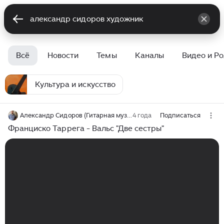
Всё
Новости
Темы
Каналы
Видео и Р
Культура и искусство
Александр Сидоров (Гитарная музыка)
4 года
Подписаться
Франциско Таррега - Вальс "Две сестры"