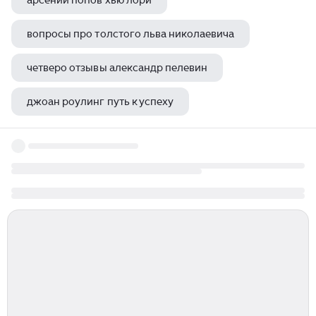
арсений попов хью лори
вопросы про толстого льва николаевича
четверо отзывы александр пелевин
джоан роулинг путь к успеху
илья муромец алексей толстой отзыв