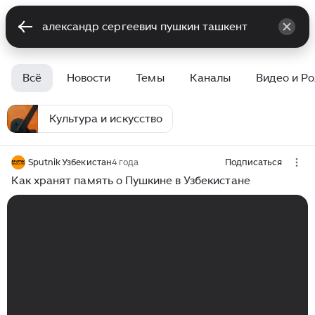
Всё
Новости
Темы
Каналы
Видео и Р
Культура и искусство
Sputnik Узбекистан
4 года
Подписаться
Как хранят память о Пушкине в Узбекистане