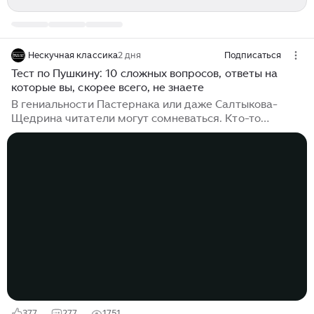
Нескучная классика
2 дня
Подписаться
Тест по Пушкину: 10 сложных вопросов, ответы на
которые вы, скорее всего, не знаете
В гениальности Пастернака или даже Салтыкова-
Щедрина читатели могут сомневаться. Кто-то
назовет Пастернака слишком тяжеловесным, кому-то
сказки Салтыкова-Щедрина покажутся
неактуальными. Но найдется ли книголюб, который
усомнится в гениальности Пушкина? Вряд ли!
Пушкина любят читать и взрослые, и дети. Каждый
книголюб в творчестве Александра Сергеевича
найдет свое: кто-то влюбится в "простую" форму,
кому-то понравится глубина произведений классика.
Гениальность Пушкина в том и заключается, что за
видимой простотой скрываются настоящие
бриллианты...
377
277
1751