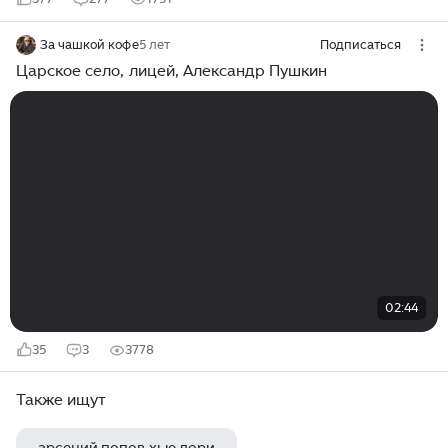
За чашкой кофе
5 лет
Подписаться
Царское село, лицей, Александр Пушкин
02:44
35
3
3778
Также ищут