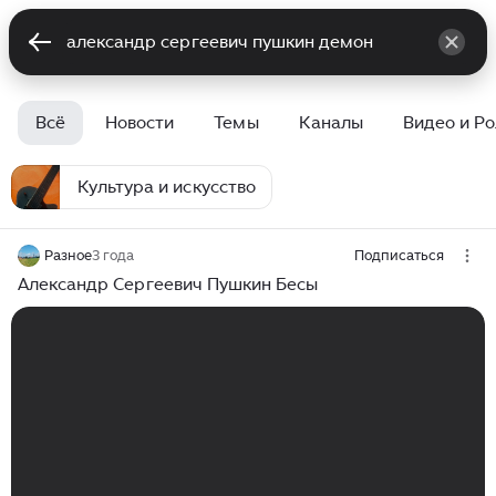
Всё
Новости
Темы
Каналы
Видео и Р
Культура и искусство
Разное
3 года
Подписаться
Александр Сергеевич Пушкин Бесы