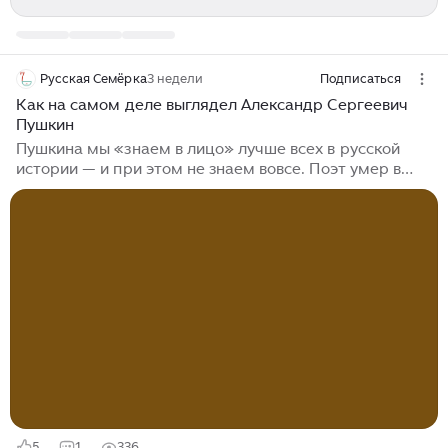
Русская Семёрка
3 недели
Подписаться
Как на самом деле выглядел Александр Сергеевич
Пушкин
Пушкина мы «знаем в лицо» лучше всех в русской
истории — и при этом не знаем вовсе. Поэт умер в
1837 году, за два года до того, как в мире объявили об
изобретении дагеротипии. Ни одной фотографии,
только портреты, написанные живыми людьми со
своими вкусами, манерами и желанием угодить
модели...
5
1
336