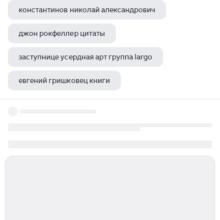
константинов николай александрович
джон рокфеллер цитаты
заступнице усердная арт группа largo
евгений гришковец книги
льюис кэрролл откуда