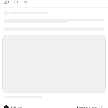
1
8
И И
1 год
Подписаться