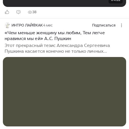
38
ИНТРО ЛАЙФХАК
4 мес
Подписаться
«Чем меньше женщину мы любим, Тем легче
нравимся мы ей» А..С. Пушкин
Этот прекрасный тезис Александра Сергеевича
Пушкина касается конечно не только личных
отношений человека, и и его семейного бытия и то
как человек позиционирует себя в своей
профессиональной деятельности, его пристрастия,
привязанности , часто становятся следствием его
формального восприятия другого человека. Есть
такой психологический феномен, как объективизация
личности , состояния, когда у Вас отсутствует
эмпатия, и Вы воспринимаете коллег или партнёра ,
не как многообразную личность , а как объект...