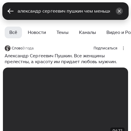
Всё
Новости
Темы
Каналы
Видео и Р
Слово
3 года
Подписаться
Александр Сергеевич Пушкин. Все женщины
прелестны, а красоту им придает любовь мужчин.
04:22