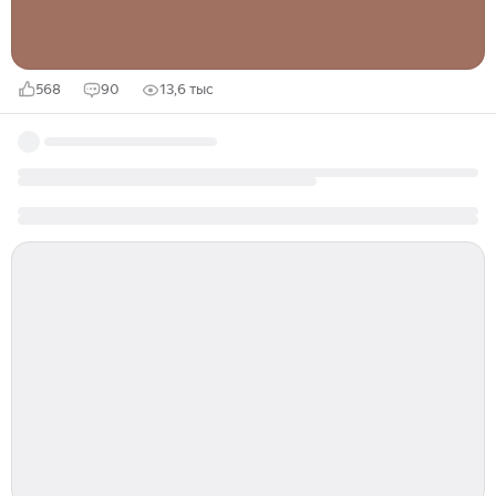
568
90
13,6 тыс