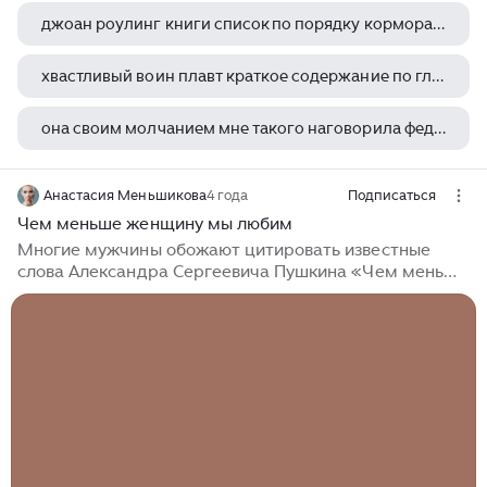
джоан роулинг книги список по порядку корморан страйк
хвастливый воин плавт краткое содержание по главам
она своим молчанием мне такого наговорила федор достоевский
стихотворение александра сергеевича пушкина у лукоморья является прологом к поэме
Анастасия Меньшикова
4 года
Подписаться
Чем меньше женщину мы любим
Многие мужчины обожают цитировать известные
слова Александра Сергеевича Пушкина «Чем меньше
женщину мы любим, тем больше нравимся мы ей» и
пытаются использовать их чуть ли не как руководство
к действию по покорению женских сердец. Мол, чем
холоднее относишься к даме, тем ярче разгорается
огонь страсти в её груди, и тем сильнее её интерес к
твоей скромной персоне. На самом деле всё это не
так. Передавая цитату классика из уст в уста,
мужчины искажают не только её известную часть, но
и заложенный Пушкиным смысл...