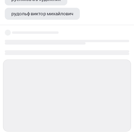
рудольф виктор михайлович
художник колосков александр макарович