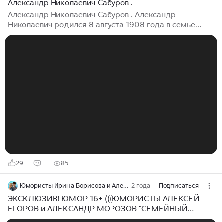
Александр Николаевич Сабуров .
Александр Николаевич Сабуров . Александр
Николаевич родился 8 августа 1908 года в семье
рабочего в деревне Ярушки . Трудовая деятельность
началась в 14 лет . С 1931 по 1933 гг. проходил
срочную службу в рядах Красной армии ...
29
85
Юмористы Ирина Борисова и Алексей Егоров
2 года
Подписаться
ЭКСКЛЮЗИВ! ЮМОР 16+ (((ЮМОРИСТЫ АЛЕКСЕЙ
ЕГОРОВ и АЛЕКСАНДР МОРОЗОВ "СЕМЕЙНЫЙ
РАЗГОВОР) (OFFICIAL VIDEO)))