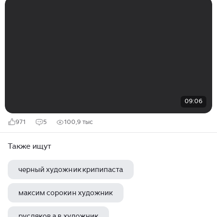
09:06
971
5
100,9 тыс
Также ищут
черный художник крипипаста
максим сорокин художник
русляков а в художник