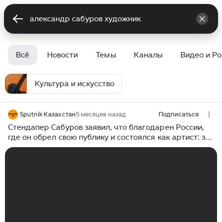
Всё
Новости
Темы
Каналы
Видео и Р
Культура и искусство
Sputnik Казахстан
5 месяцев назад
Подписаться
Стендапер Сабуров заявил, что благодарен России,
где он обрел свою публику и состоялся как артист: за
время моего творческого пути меня дружелюбно и
тепло встречали в российских городах, добавил он.