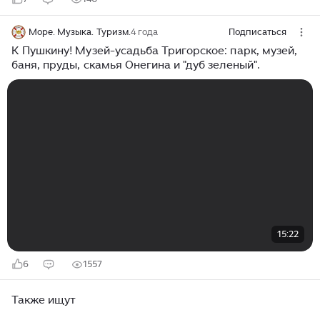
Море. Музыка. Туризм.
4 года
Подписаться
К Пушкину! Музей-усадьба Тригорское: парк, музей,
баня, пруды, скамья Онегина и "дуб зеленый".
15:22
6
1557
Также ищут