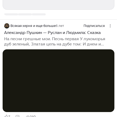
Всякая херня и еще больше
6 лет
Подписаться
Александр Пушкин — Руслан и Людмила: Сказка
На песни грешные мои. Песнь первая У лукоморья
дуб зеленый, Златая цепь на дубе том: И днем и
ночью кот ученый Всё ходит по цепи кругом; Идет
направо – песнь заводит, Налево – сказку говорит. Там
чудеса: там леший бродит, Русалка на ветвях сидит;
Там на неведомых дорожках Следы невиданных
зверей; Избушка там на курьих ножках Стоит без
окон, без дверей; Там лес и дол видений полны; Там о
заре прихлынут волны На брег песчаный и пустой, И
тридцать витязей прекрасных; Чредой из вод выходят
ясных, И с...
7
140