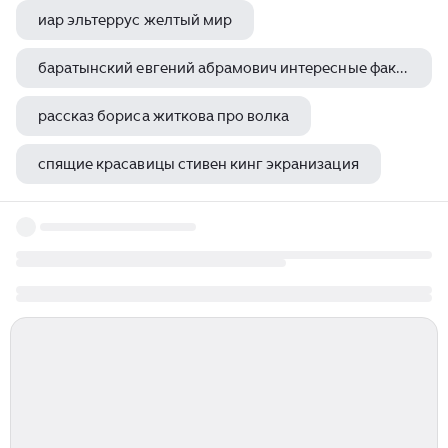
иар эльтеррус желтый мир
баратынский евгений абрамович интересные факты
рассказ бориса житкова про волка
спящие красавицы стивен кинг экранизация
отзывы будет кровь стивен кинг