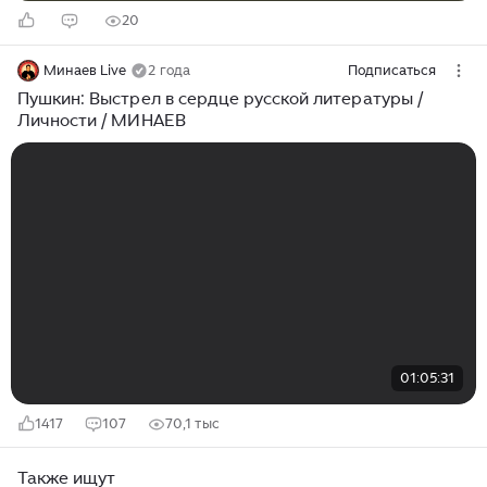
20
Минаев Live
2 года
Подписаться
Пушкин: Выстрел в сердце русской литературы /
Личности / МИНАЕВ
01:05:31
1417
107
70,1 тыс
Также ищут