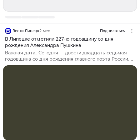
Вести Липецк
2 мес
Подписаться
В Липецке отметили 227-ю годовщину со дня
рождения Александра Пушкина
Важная дата. Сегодня — двести двадцать седьмая
годовщина со дня рождения главного поэта России.
Стихи Александра Пушкина в нашей стране знают
наизусть все, независимо от возраста, образования и
профессии. По традиции, в день рождения классика
пушкинские строки звучат в Липецке у его памятника
на улице Неделина. Напомним, что корни
родословной поэта связаны с липецкой землей, и эту
тему продолжают изучать краеведы...