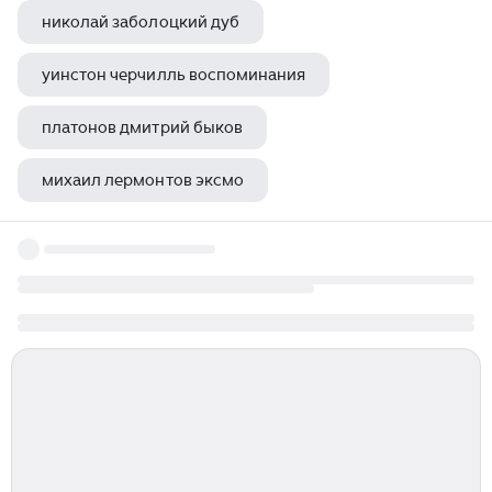
николай заболоцкий дуб
уинстон черчилль воспоминания
платонов дмитрий быков
михаил лермонтов эксмо
айзек азимов избранное