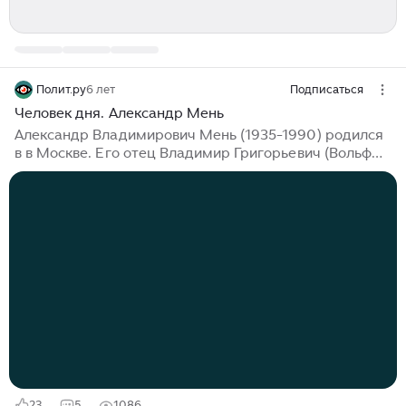
Полит.ру
6 лет
Подписаться
Человек дня. Александр Мень
Александр Владимирович Мень (1935-1990) родился
в в Москве. Его отец Владимир Григорьевич (Вольф
Герш-Лейбович) Мень работал главным инженером
текстильной фабрики в Орехово-Зуеве и был
человеком нерелигиозным. Мать же, Елена
Семёновна, с юности тянулась к христианству. В
возрасте шести месяцев Александр был тайно
крещён вместе с матерью в Сергиевом Посаде
священником Катакомбной церкви отцом
Серафимом (Батюковым). Когда Александру было 6
лет, НКВД арестовал его отца. Больше года тот
провел под стражей, а затем до конца войны был
вынужден работать на Урале...
23
5
1086