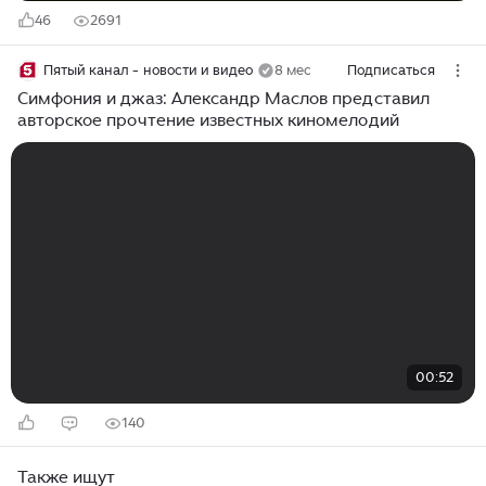
46
2691
Пятый канал - новости и видео
8 мес
Подписаться
Симфония и джаз: Александр Маслов представил
авторское прочтение известных киномелодий
00:52
140
Также ищут