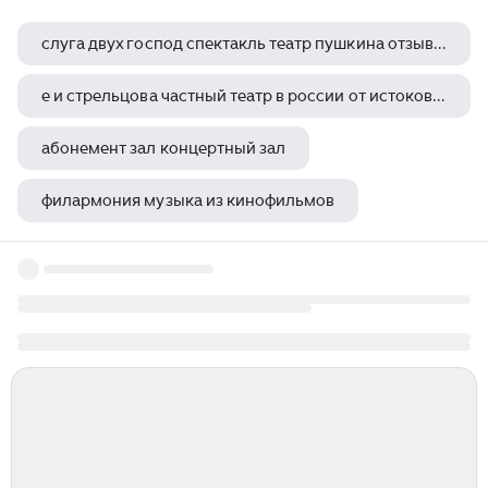
слуга двух господ спектакль театр пушкина отзывы о спектакле
е и стрельцова частный театр в россии от истоков до начала xx века
абонемент зал концертный зал
филармония музыка из кинофильмов
центр хорового искусства