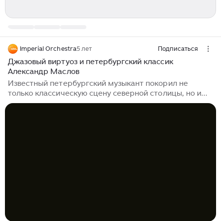
Imperial Orchestra
5 лет
Подписаться
Джазовый виртуоз и петербургский классик
Александр Маслов
Известный петербургский музыкант покорил не
только классическую сцену северной столицы, но и
взобрался на мировой музыкальный олимп, выступая
с блистательными концертами по всему миру. В
репертуаре Александра Маслова непревзойденные
шедевры классической музыки - концерты
Чайковского, Рахманинова, Моцарта и Бетховена, а
также яркие джазовые работы самого автора,
которые никого не оставят равнодушными.
Александр Маслов родился в Ленинграде. Окончил
Петербургскую консерваторию и аспирантуру (класс
Л...