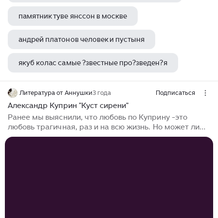
времени на долгие раздумья и выбор редких
памятник туве янссон в москве
ботанических сортов. Ситуация — аховая. Николай,
человек вспыльчивый и легко впадающий в уныние,
уже поставил на себе крест...
андрей платонов человек и пустыня
якуб колас самые ?звестные про?зведен?я
александр сергеевич пушкин за столом
Литература от Аннушки
3 года
Подписаться
Александр Куприн "Куст сирени"
Ранее мы выяснили, что любовь по Куприну -это
любовь трагичная, раз и на всю жизнь. Но может ли
она быть счастливой? *** Чертя накануне вечером
план, Николай Алмазов случайно «посадил» на
чертежах зеленое пятно и, чтобы его замаскировать,
нарисовал в том месте «кучу деревьев». Увидев
работу, профессор удивился, так как он знал эту
местность, и никаких кустов там не было. Профессор
отказался принять чертеж, желая завтра лично туда
съездить и все проверить. Николай раздражительный,
недовольный не...