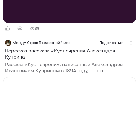
38
Между Строк Вселенной
2 мес
Подписаться
Пересказ рассказа «Куст сирени» Александра
Куприна
Рассказ «Куст сирени», написанный Александром
Ивановичем Куприным в 1894 году, — это
трогательная история о любви, преданности и
находчивости. В центре повествования — судьба
молодого офицера Николая Алмазова и его жены
Веры, которые проходят через непростые испытания,
чтобы преодолеть возникшие трудности. Николай
Алмазов возвращается домой после неудачной сдачи
практической работы в Академии. Из-за усталости он
случайно посадил зелёное пятно на чертёж, который
должен был представить на экзамене...