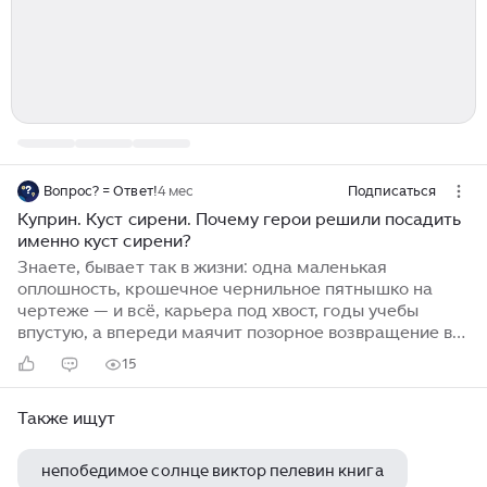
Вопрос? = Ответ!
4 мес
Подписаться
Куприн. Куст сирени. Почему герои решили посадить
именно куст сирени?
Знаете, бывает так в жизни: одна маленькая
оплошность, крошечное чернильное пятнышко на
чертеже — и всё, карьера под хвост, годы учебы
впустую, а впереди маячит позорное возвращение в
полк. Именно в такую переделку угодил Николай
15
Алмазов, герой замечательного рассказа. И тут
возникает вопрос, над которым ломают головы
Также ищут
школьники и литературоведы: Куприн. Куст сирени.
Почему герои решили посадить именно куст сирени?
Давайте будем честными, когда Вера, жена
непобедимое солнце виктор пелевин книга
Алмазова, решила спасать мужа, у неё не было