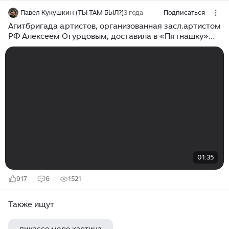
Павел Кукушкин (ТЫ ТАМ БЫЛ?)
3 года
Подписаться
Агитбригада артистов, организованная засл.артистом
РФ Алексеем Огурцовым, доставила в «Пятнашку»
гуманитарный груз.
01:35
917
6
1521
Также ищут