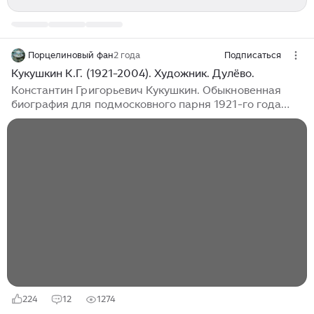
Порцелиновый фан
2 года
Подписаться
Кукушкин К.Г. (1921-2004). Художник. Дулёво.
Константин Григорьевич Кукушкин. Обыкновенная
биография для подмосковного парня 1921-го года
рождения. Уроженец Дулёво, соответственно, куда
ведёт дорожка по окончании школы? Правильно - на
знаменитый фарфоровый завод. Но прежде чем
приступить к работе, нужно было окончить
двухгодичную школу мастеров-живописцев, куда К.Г.
Кукушкин и поступил в 1937-м году. В 1939-м году он
школу закончил, однако в сентябре того же 1939-го
года в связи с началом Большой войны в Европе в
СССР был принят новый закон...
224
12
1274