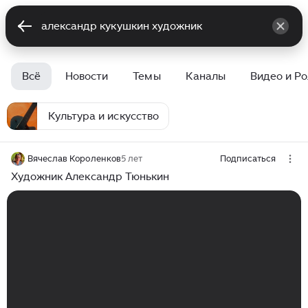
Всё
Новости
Темы
Каналы
Видео и Р
Культура и искусство
Вячеслав Короленков
5 лет
Подписаться
Художник Александр Тюнькин