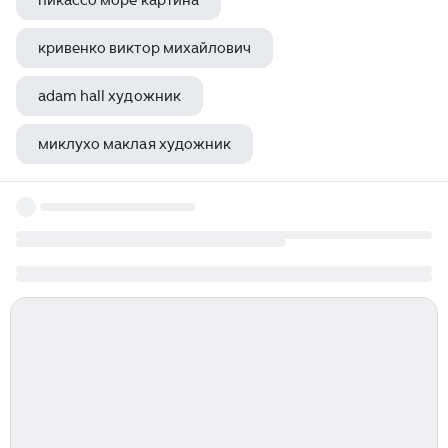
пикассо море картина
кривенко виктор михайлович
adam hall художник
миклухо маклая художник
наталья довнич художник