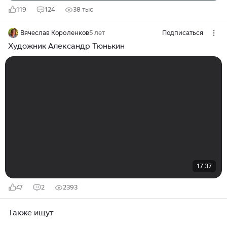
119
124
38 тыс
Вячеслав Короленков
5 лет
Подписаться
Художник Александр Тюнькин
17:37
47
2
2393
Также ищут