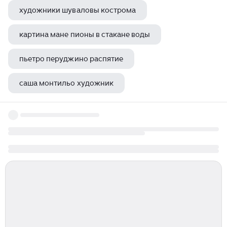
художники шуваловы кострома
картина мане пионы в стакане воды
пьетро перуджино распятие
саша монтильо художник
музей одного художника