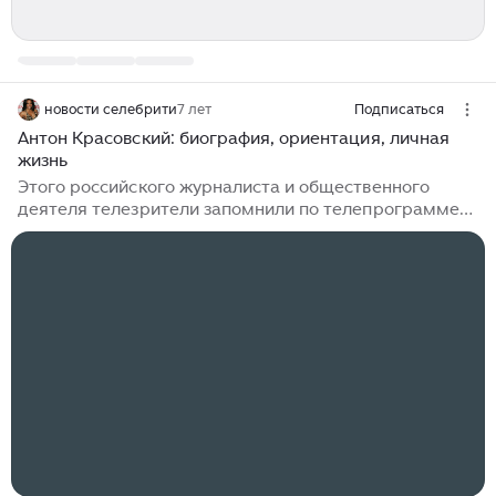
новости селебрити
7 лет
Подписаться
Антон Красовский: биография, ориентация, личная
жизнь
Этого российского журналиста и общественного
деятеля телезрители запомнили по телепрограмме
«Книжные новости» и радиоэфирам на «Эхо
Москвы». Кроме этого, Антон Красовский запомнился
своими нашумевшими признаниями по поводу
нетрадиционной сексуальной ориентации и
положительным ВИЧ-инфицированием, о котором
стало известно в 2017 году. Как же складывалась
жизнь этой скандальной медиа-персоны? Краткие
биографические сведения Красовский – уроженец
города Подольск, что в Подмосковье. Журналист не
один в семье – у него еще есть старший брат...