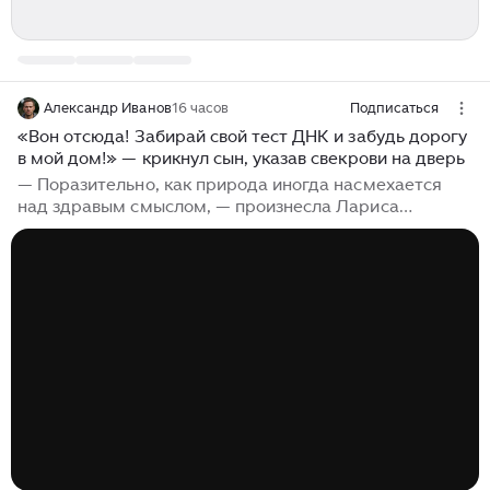
Александр Иванов
16 часов
Подписаться
«Вон отсюда! Забирай свой тест ДНК и забудь дорогу
в мой дом!» — крикнул сын, указав свекрови на дверь
— Поразительно, как природа иногда насмехается
над здравым смыслом, — произнесла Лариса
Дмитриевна, методично разрезая кусок запеченной
телятины на безупречно белой фарфоровой тарелке.
— Я смотрю на этого ребенка уже битый час и
пытаюсь найти хоть одну черту нашей породы. Форма
черепа, линия подбородка, посадка ушей. Ничего.
Абсолютно чужая лепка. Лариса Дмитриевна
отложила серебряный нож и промокнула тонкие губы
льняной салфеткой. Ее цепкий, сканирующий взгляд
был устремлен в центр гостиной, где на пушистом
сером ковре возился с деревянным конструктором
трехлетний Денис...