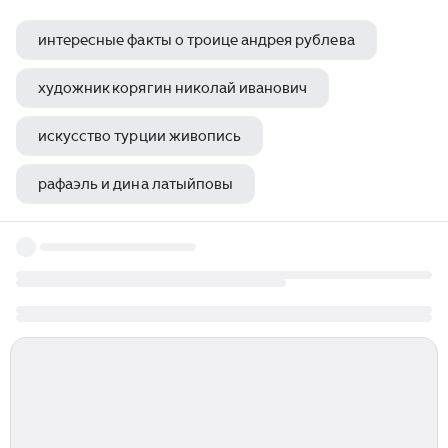
интересные факты о троице андрея рублева
художник корягин николай иванович
искусство турции живопись
рафаэль и дина латыйповы
партизанская мадонна