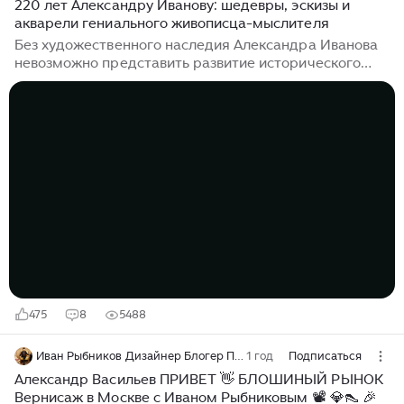
220 лет Александру Иванову: шедевры, эскизы и
акварели гениального живописца-мыслителя
Без художественного наследия Александра Иванова
невозможно представить развитие исторического
жанра в отечественном искусстве. Живописец
огромного таланта и уникальная личность, он мечтал
«выразить весь смысл Евангелия в одной картине». С
юности, подобно отшельникам средневековья,
Александр Иванов всецело посвятил себя живописи,
которая стала для него подобием священнодействия.
Он не желал зарабатывать искусством, жил аскетично
и нередко нуждался в деньгах, хотя имел репутацию
великого художника, которому покровительствовали
императоры...
475
8
5488
Иван Рыбников Дизайнер Блогер Певец Коллекционер Походы по блошиным рынкам
1 год
Подписаться
Александр Васильев ПРИВЕТ 👋 БЛОШИНЫЙ РЫНОК
Вернисаж в Москве с Иваном Рыбниковым 📽 💎👠 🎉