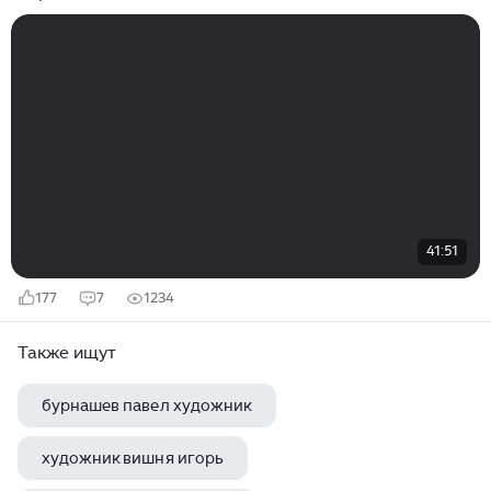
41:51
177
7
1234
Также ищут
бурнашев павел художник
художник вишня игорь