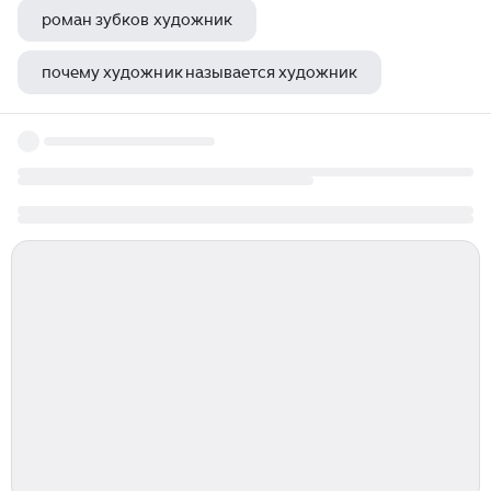
роман зубков художник
почему художник называется художник
художник фф импровизация