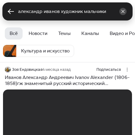
Всё
Новости
Темы
Каналы
Видео и Р
Культура и искусство
Зоя Ендовицкая
4 месяца назад
Подписаться
Иванов Александр Андреевич Ivanov Alexander (1806-
1858)гж знаменитый русский исторический
живописец . #маслянаяживопись #oilpainting #знако