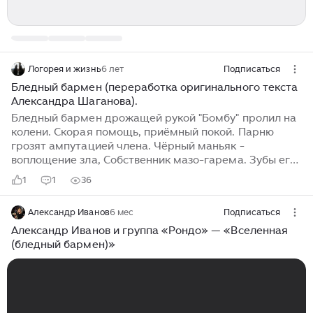
Логорея и жизнь
6 лет
Подписаться
Бледный бармен (переработка оригинального текста
Александра Шаганова).
Бледный бармен дрожащей рукой "Бомбу" пролил на
колени. Скорая помощь, приёмный покой. Парню
грозят ампутацией члена. Чёрный маньяк -
воплощение зла, Собственник мазо-гарема. Зубы его,
словно бензопила Та, чем пилят причиндалы
1
1
36
бармена. Старый индюк, не топчащий кур, В суп
попадёт непременно. Тёлки, толпа вальсирующих
Александр Иванов
6 мес
Подписаться
дур, Есть бегут суп в бар бедняги бармена. Тусклый
закат в бутылок стекле...
Александр Иванов и группа «Рондо» — «Вселенная
(бледный бармен)»