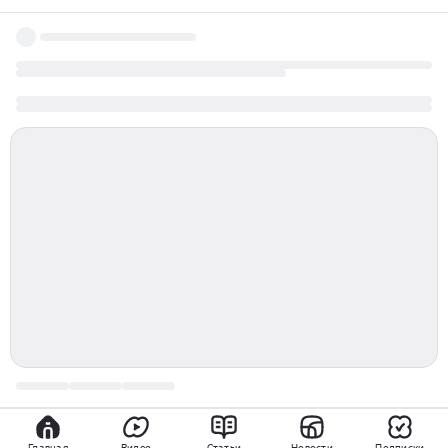
давай поженимся художник с кипра
Главная
Видео
Статьи
Новости
Подписки