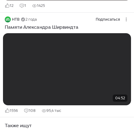
12
1
1425
НТВ
2 года
Подписаться
Памяти Александра Ширвиндта
04:52
1556
108
95,4 тыс
Также ищут