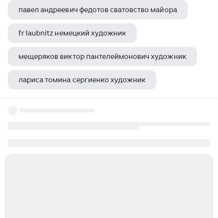
павел андреевич федотов сватовство майора
fr laubnitz немецкий художник
мещеряков виктор пантелеймонович художник
лариса томина сергиенко художник
игорь тихонов художник постановщик