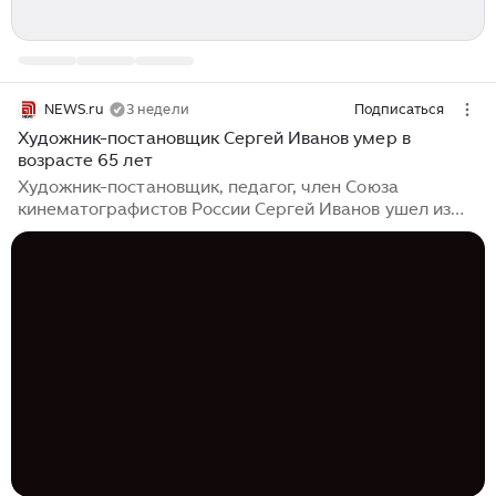
NEWS.ru
3 недели
Подписаться
Художник-постановщик Сергей Иванов умер в
возрасте 65 лет
Художник-постановщик, педагог, член Союза
кинематографистов России Сергей Иванов ушел из
жизни в возрасте 65 лет, сообщили в пресс-службе
объединения. Он скончался 17 июля 2026 года. 17
июля 2026 года ушел из жизни художник-
постановщик, член Союза кинематографистов России
Сергей Владимирович Иванов (1961–2026), —
говорится в сообщении. Иванов был одним из
ведущих художников-постановщиков российского
кино, руководил мастерской на художественном
факультете ВГИКа, являлся членом Московского
союза художников и Гильдии художников кино и ТВ...