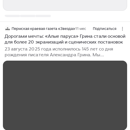
Пермская краевая газета «Звезда»
11 мес
Подписаться
Дорогами мечты: «Алые паруса» Грина стали основой
для более 20 экранизаций и сценических постановок
23 августа 2025 года исполнилось 145 лет со дня
рождения писателя Александра Грина. Мы
продолжаем проект «Дорогами мечты»,
посвященный этому представителю Серебряного
века. ФАРВАТЕР ДЛЯ «АЛЫХ ПАРУСОВ» Свою самую
знаменитую повесть «Алые паруса» (12+) Грин начал
писать в 1916 году. Шесть лет работы над книгой
пришлись на время хаоса и кровопролития – на
революцию и Гражданскую войну. В результате
появилась повесть, название которой со временем
стало популярнее и сюжета, и его автора.
«ПАРУСИШКИ» Первоначально повесть называлась
«Красные паруса»...