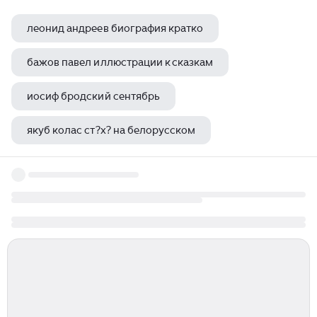
леонид андреев биография кратко
бажов павел иллюстрации к сказкам
иосиф бродский сентябрь
якуб колас ст?х? на белорусском
лев толстой вк