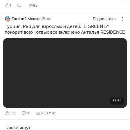
1
82
Евгений Мошков
5 лет
Подписаться
Турция. Рай для взрослых и детей. IC GREEN 5*
покорит всех, отдых все включено Анталья RESIDENCE
57:52
336
16
61,8 тыс
Также ищут