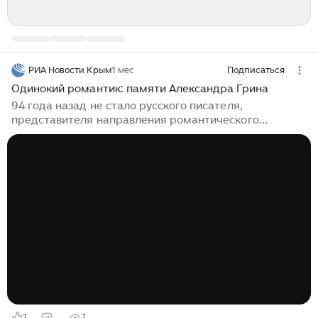
РИА Новости Крым
1 мес
Подписаться
Одинокий романтик: памяти Александра Грина
94 года назад не стало русского писателя,
представителя направления романтического
реализма Александра Грина. Александр Степанович
Грин (настоящая фамилия – Гриневский) родился 23
августа (11 августа по старому стилю) 1880 года в
городе Слободской Вятской губернии (ныне
Кировская область). Его отец, Степан (Стефан)
Гриневский (1843-1914) – польский дворянин,
сосланный из Варшавы в глухие места российского
севера за участие в восстании 1863 года. Мать – Анна
Гриневская (урожденная Лепкова, 1857-1895), дочь
отставного коллежского секретаря...
1
7