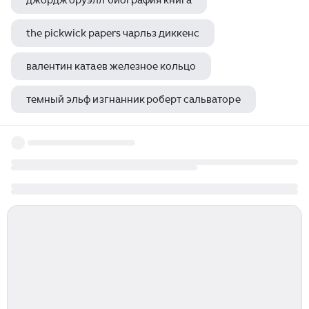
джордж оруэлл биография книга
the pickwick papers чарльз диккенс
валентин катаев железное кольцо
темный эльф изгнанник роберт сальваторе
владимир алексеевич гиляровский что такое героизм