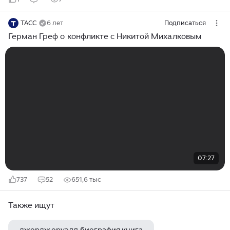
ТАСС
6 лет
Подписаться
Герман Греф о конфликте с Никитой Михалковым
07:27
737
52
651,6 тыс
Также ищут