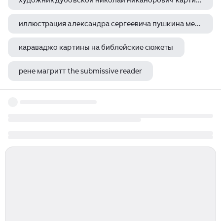
художник дубовской николай никанорович картины зимние пейзажи
иллюстрация александра сергеевича пушкина метель
караваджо картины на библейские сюжеты
рене магритт the submissive reader
рындин большой театр