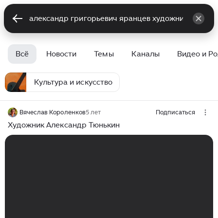
Всё
Новости
Темы
Каналы
Видео и Р
Культура и искусство
Вячеслав Короленков
5 лет
Подписаться
Художник Александр Тюнькин