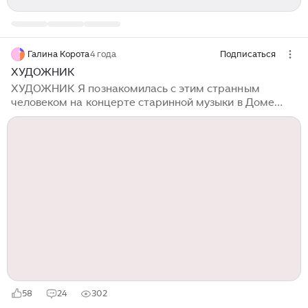
Галина Корота
4 года
Подписаться
ХУДОЖНИК
ХУДОЖНИК Я познакомилась с этим странным
человеком на концерте старинной музыки в Доме
учёных. Было это в 90-х годах. В небольшом зале
звучала музыка эпохи Возрождения. Исполнялись
мадригалы, мотеты – на итальянском, старинном
английском языках и псалмы Давида, положенные на
музыку, на русском языке. Исполнители, а это был
ансамбль «Возрождения», созданный и руководимый
Макаренко Николаем Дмитриевичем, играли на
флейте, клавесине, скрипке и гитаре. Они были одеты
в костюмы рыцарских времён, располагались вокруг
стола, застеленного красивой скатертью...
58
24
302