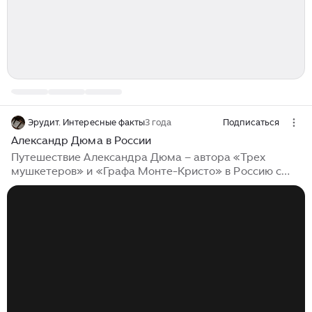
Эрудит. Интересные факты
3 года
Подписаться
Александр Дюма в России
Путешествие Александра Дюма – автора «Трех
мушкетеров» и «Графа Монте-Кристо» в Россию с
июня 1858 года по февраль 1859 года в Россию – факт
известный, но все же, как мне кажется,
«малоосознанный». Русскому сознанию легко
представить и А.С. Пушкина «у края стремнины» на
Кавказе, и М.Ю. Лермонтова в Пятигорске, а вот
Александра Дюма, увлеченно вкушающего шашлык в
Чечне или Дагестане, да еще и записывающего
рецепт этого понравившегося блюда – представить
труднее. Впрочем, где только не был Александр...