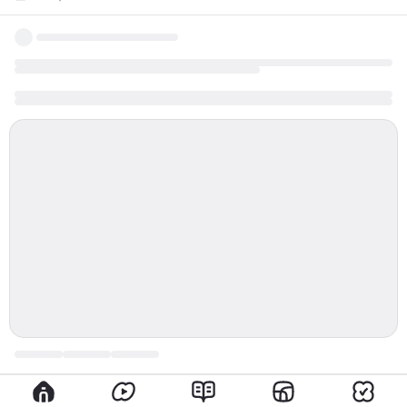
известно любому прилежному школьнику, поэт
прожил 37 лет и погиб от пулевого ранения во время
дуэли. А спустя 33 года после этого, 5 декабря, во
Франции скончалось другое литературное светило —
Александр Дюма — отец. Казалось бы, двух гениев
объединяют только имя и род деятельности, но
согласно популярной конспирологической версии
после поединка с Жоржем Дантесом...