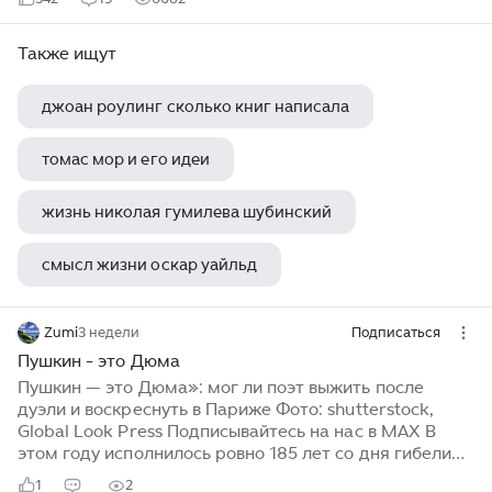
Также ищут
джоан роулинг сколько книг написала
томас мор и его идеи
жизнь николая гумилева шубинский
смысл жизни оскар уайльд
сонеты александра сергеевича пушкина
Zumi
3 недели
Подписаться
Пушкин - это Дюма
Пушкин — это Дюма»: мог ли поэт выжить после
дуэли и воскреснуть в Париже Фото: shutterstock,
Global Look Press Подписывайтесь на нас в MAX В
этом году исполнилось ровно 185 лет со дня гибели
«солнца русской поэзии» Александра Пушкина. Как
1
2